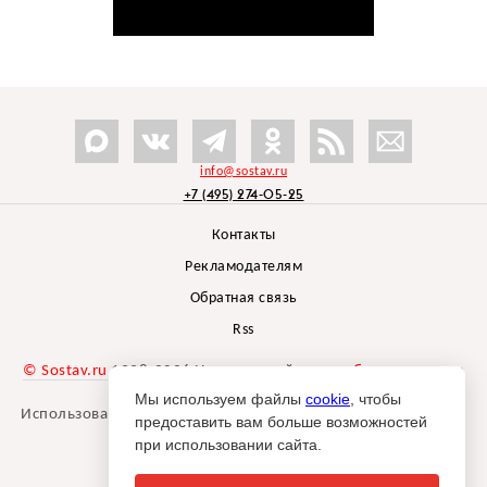
info@sostav.ru
+7 (495) 274-05-25
Контакты
Рекламодателям
Обратная связь
Rss
© Sostav.ru
1998-2026 Независимый проект
брендингового
агентства Depot
Мы используем файлы
cookie
, чтобы
Использование материалов Sostav.ru допустимо только при
предоставить вам больше возможностей
указании источника.
при использовании сайта.
Дизайн сайта -
Liqium
.
18+