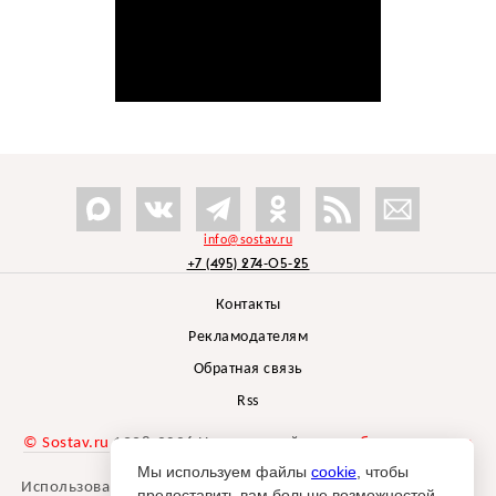
info@sostav.ru
+7 (495) 274-05-25
Контакты
Рекламодателям
Обратная связь
Rss
© Sostav.ru
1998-2026 Независимый проект
брендингового
агентства Depot
Мы используем файлы
cookie
, чтобы
Использование материалов Sostav.ru допустимо только при
предоставить вам больше возможностей