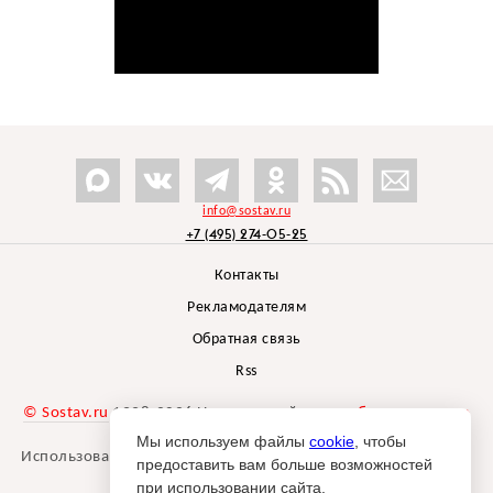
info@sostav.ru
+7 (495) 274-05-25
Контакты
Рекламодателям
Обратная связь
Rss
© Sostav.ru
1998-2026 Независимый проект
брендингового
агентства Depot
Мы используем файлы
cookie
, чтобы
Использование материалов Sostav.ru допустимо только при
предоставить вам больше возможностей
указании источника.
при использовании сайта.