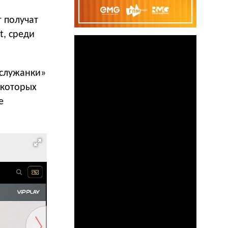
r получат
t, среди
 служанки»
 которых
е