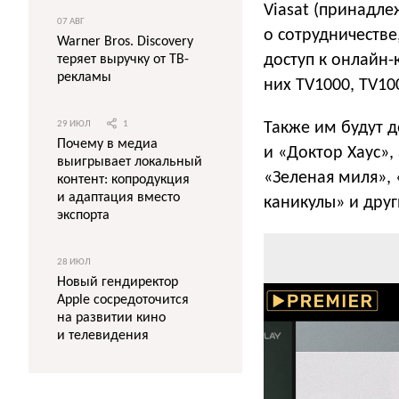
Viasat (принадле
07 АВГ
о сотрудничестве
Warner Bros. Discovery
доступ к онлайн-к
теряет выручку от ТВ-
рекламы
них TV1000, TV100
Также им будут д
29 ИЮЛ
1
Почему в медиа
и «Доктор Хаус»,
выигрывает локальный
«Зеленая миля»,
контент: копродукция
и адаптация вместо
каникулы» и друг
экспорта
28 ИЮЛ
Новый гендиректор
Apple сосредоточится
на развитии кино
и телевидения