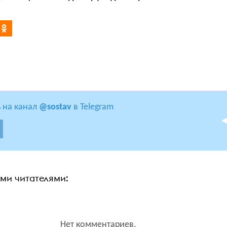
 на канал
@sostav
в Telegram
ими читателями:
Нет комментариев.