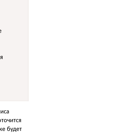
е
я
виса
оточится
же будет