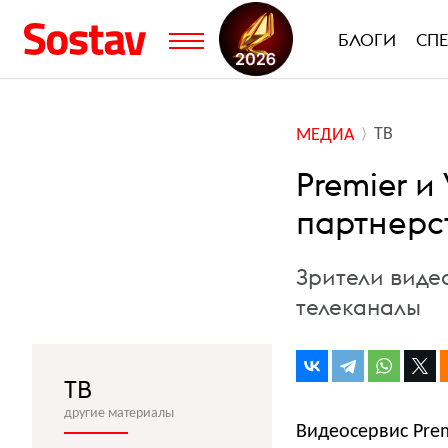
БЛОГИ
СП
ТВ
МЕДИА
Premier и
партнерс
Зрители виде
телеканалы
ТВ
другие материалы
Видеосервис Pre