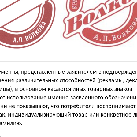
кументы, представленные заявителем в подтвержде
чения различительных способностей (рекламы, дек
ицы), в основном касаются иных товарных знаков
ют использование именно заявленного обозначени
они не показывают, что потребители воспринимают
нак, индивидуализирующий товар или конкретное л
фамилию.