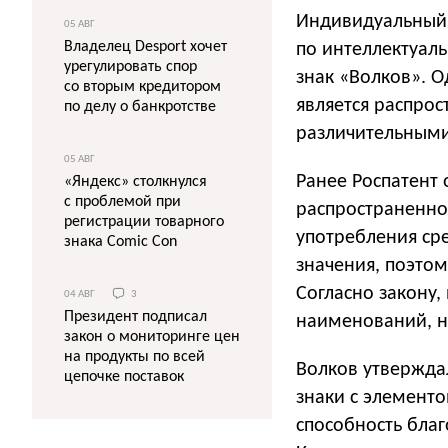
Индивидуальный
05 АВГ
Владелец Desport хочет
по интеллектуал
урегулировать спор
знак «Волков». 
со вторым кредитором
является распро
по делу о банкротстве
различительными
05 АВГ
Ранее Роспатент 
«Яндекс» столкнулся
с проблемой при
распространенной
регистрации товарного
употребления сре
знака Comic Con
значения, поэтом
Согласно закону,
04 АВГ
3
Президент подписал
наименований, н
закон о мониторинге цен
на продукты по всей
Волков утверждал
цепочке поставок
знаки с элемент
способность бла