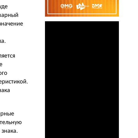
уде
оварный
значение
а.
ляется
е
ого
еристикой.
нака
арные
ительную
 знака.