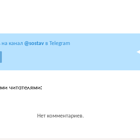
 на канал
@sostav
в Telegram
ими читателями:
Нет комментариев.