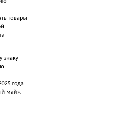
цию
ять товары
ой
та
у знаку
ло
2025 года
ый май».