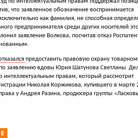
Суд по интеллектуальным правам поддержал пози
тив, что заявленное обозначение воспринимается
исключительно как фамилия, не способная определ
ьного предпринимателя среди других носителей эт
лонил заявление Волкова, посчитав отказ Роспатен
снованным.
отказался
предоставить правовую охрану товарном
по заявлению вдовы Юрия Шатунова Светланы. Де
по интеллектуальным правам, который рассмотрит
гистрации Николая Коржикова, купившего в марте 
права у Андрея Разина, продюсера группы «Ласков