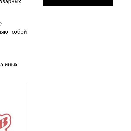
товарных
е
ляют собой
на иных