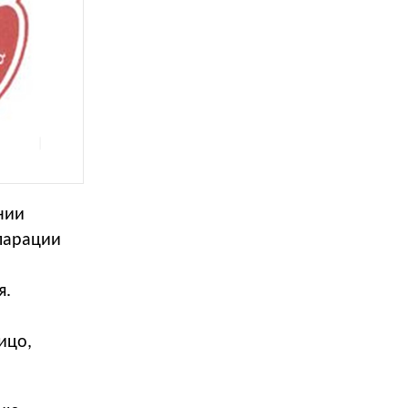
нии
ларации
я.
ицо,