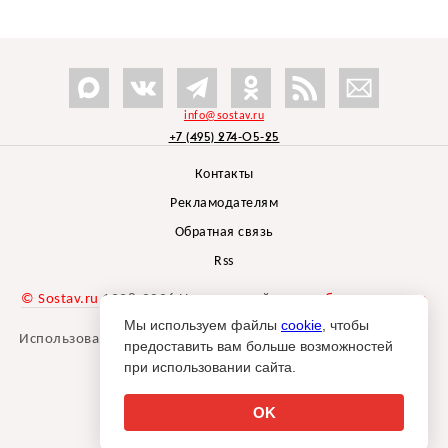
info@sostav.ru
+7 (495) 274-05-25
Контакты
Рекламодателям
Обратная связь
Rss
© Sostav.ru
1998-2026 Независимый проект
брендингового
агентства Depot
Мы используем файлы
cookie
, чтобы
Использование материалов Sostav.ru допустимо только при
предоставить вам больше возможностей
указании источника.
при использовании сайта.
Дизайн сайта -
Liqium
.
18+
OK