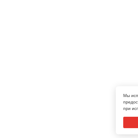
Мы ис
предос
при ис