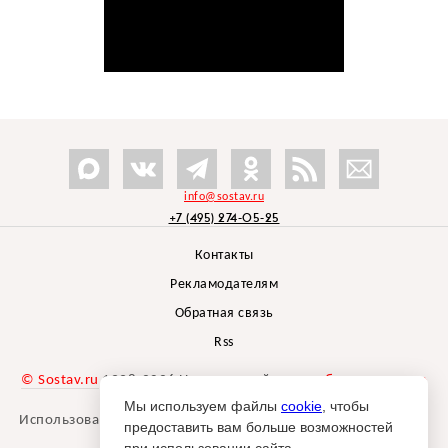
info@sostav.ru
+7 (495) 274-05-25
Контакты
Рекламодателям
Обратная связь
Rss
© Sostav.ru
1998-2026 Независимый проект
брендингового
агентства Depot
Мы используем файлы
cookie
, чтобы
Использование материалов Sostav.ru допустимо только при
предоставить вам больше возможностей
указании источника.