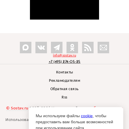
info@sostav.ru
+7 (495) 274-05-25
Контакты
Рекламодателям
Обратная связь
Rss
© Sostav.ru
1998-2026 Независимый проект
брендингового
агентства Depot
Мы используем файлы
cookie
, чтобы
Использование материалов Sostav.ru допустимо только при
предоставить вам больше возможностей
указании источника.
при использовании сайта.