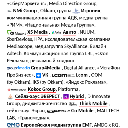
«СберМаркетинг», Media Direction Group,
NMi Group
, Okkam, группа
Игроник
,
коммуникационная группа АДВ, медиагруппа
«РИМ», «Национальная Медиа Группа»,
X5 Media
,
Авито
, NUUM,
SberDevices, НРА, исследовательская компания
Mediascope, медиагруппа SkyAlliance, Билайн
Adtech, Коммуникационная группа LBL, «Ozon
Реклама», рекламный холдинг
Group4Media
, Digital Alliance, «МегаФон
ПроБизнес»,
VK
,
i.com
, OOM
(by Okkam), IKS (by Okkam), «Яндекс Реклама»,
Kokoc Group
, Platforma,
Сейлз-хаус ЭВЕРЕСТ
,
Hybrid
, D Innovate
Group, диджитал-агентство
Think Mobile
,
сейлз-хаус Экран,
Go Mobile
, MALLTECH
LAB, «Трансмедиа»,
Европейская медиагруппа ЕМГ
, AMDG x RQ,