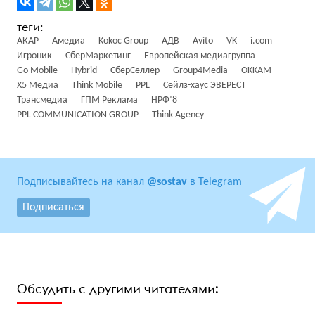
АКАР
Амедиа
Kokoc Group
АДВ
Avito
VK
i.com
Игроник
СберМаркетинг
Европейская медиагруппа
Go Mobile
Hybrid
СберСеллер
Group4Media
OKKAM
X5 Медиа
Think Mobile
PPL
Сейлз-хаус ЭВЕРЕСТ
Трансмедиа
ГПМ Реклама
НРФ’8
PPL COMMUNICATION GROUP
Think Agency
Подписывайтесь на канал
@sostav
в Telegram
Подписаться
Обсудить с другими читателями: