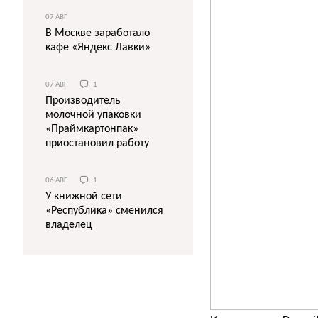
07 АВГ
В Москве заработало
кафе «Яндекс Лавки»
07 АВГ
1
Производитель
молочной упаковки
«Праймкартонпак»
приостановил работу
06 АВГ
1
У книжной сети
«Республика» сменился
владелец