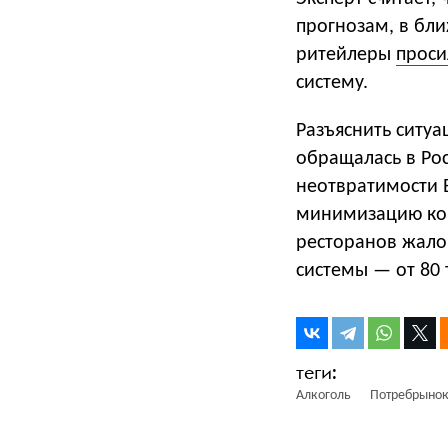
прогнозам, в бл
ритейлеры
проси
систему.
Разъяснить ситуа
обращалась в Ро
неотвратимости 
минимизацию кон
ресторанов жало
системы — от 80 
Алкоголь
Потребрыно