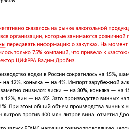
tphotos
егативно сказалось на рынке алкогольной продукц
а все организации, которые занимаются розничной
ны
передавать информацию о закупках. На момент 
лось только 75% компаний, что привело к «застою»
ектор ЦИФРРА Вадим Дробиз.
оизводство водки в России сократилось на 15%, ша
— на 12%, коньяка — на 4%. Импорт зарубежной ал
заметно снизился: виски — на 30%, коньяка — на 1
а 12%, вин — на 6%. Зато производство винных на
51%. При этом общий объем производства винных 
 литров против 400 млн литров вина, отметил Дро
 что запуск ЕГАИС нарушил товаропроводящую цепоч