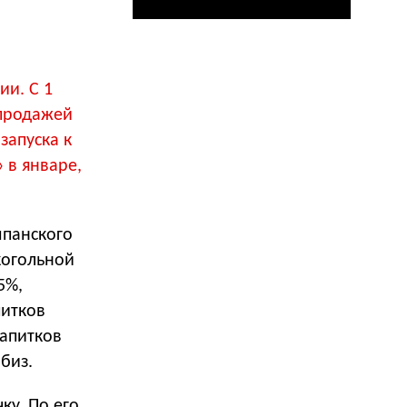
ии. С 1
 продажей
запуска к
 в январе,
мпанского
когольной
5%,
питков
напитков
биз.
ку. По его