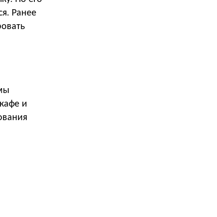
с
я. Ранее
ровать
мы
кафе и
ования