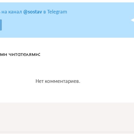
 на канал
@sostav
в Telegram
ими читателями:
Нет комментариев.