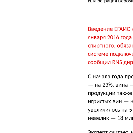
Иллюстрация Deposi
Введение ЕГАИС н
января 2016 год
спиртного,
обяза
системе подключи
сообщил RNS дир
С начала года пр
— на 23%, вина 
продукции также 
игристых вин — н
увеличилось на 
невелик — 18 млн
Эксперт считает,