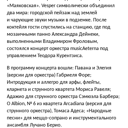
«Маяковская». Vesper символически объединил
два мира: городской пейзаж над землей
и чарующие звуки музыки в подземке. После
коктейля гости спустились на станцию, где под
мозаичными панно Александра Дейнеки,
выполненными Владимиром Фроловым,
состоялся концерт оркестра musicAeterna под
управлением Теодора Курентзиса.
В программу концерта вошли: Павана и Элегия
(версии для оркестра) Габриеля Форе;
Интродукция и аллегро для арфы, флейты,
кларнета и струнного квартета Мориса Равеля;
Адажио для струнного оркестра Сэмюэла Барбера;
O Albion, № 6 из квартета Arcadiana (версия для
струнного оркестра), Томаса Адеса; «Народные
песни» для меццо-сопрано и инструментального
ансамбля Лучано Берио.