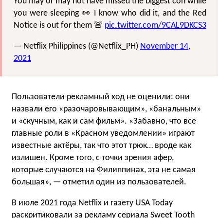
You may or may not have missed the biggest con while
you were sleeping 👀 I know who did it, and the Red
Notice is out for them 🚨
pic.twitter.com/9CAL9DKCS3
— Netflix Philippines (@Netflix_PH)
November 14,
2021
Пользователи рекламный ход не оценили: они
назвали его «разочаровывающим», «банальным»
и «скучным, как и сам фильм». «Забавно, что все
главные роли в «Красном уведомлении» играют
известные актёры, так что этот трюк… вроде как
излишен. Кроме того, с точки зрения афер,
которые случаются на Филиппинах, эта не самая
большая», — отметил один из пользователей.
В июле 2021 года Netflix и газету USA Today
раскритиковали
за рекламу сериала Sweet Tooth