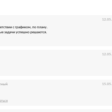
12.05
етствии с графиком, по плану.
ые задачи успешно решаются.
12.05
тный
15.05
аться