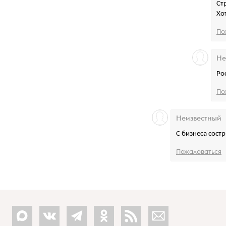
Ст
Хо
По
Не
Ро
По
Неизвестный
С бизнеса состр
Пожаловаться