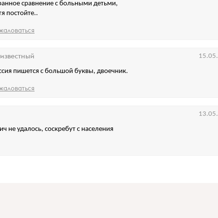
ранное сравнение с больными детьми,
тя постойте..
жаловаться
известный
15.05
ссия пишется с большой буквы, двоечник.
жаловаться
13.05
ич не удалось, соскребут с населения