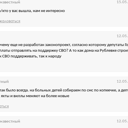
известный
15.05
о/кто у вас вышла, нам не интересно
жаловаться
12.05
очему еще не разработан законопроект, согласно которому депутаты Г
рплаты отправлять на поддержку СВО? А то как дома на Рублевке строит
ак СВО поддерживать, так к народу
тный
12.05
 так было всегда. на больных детей собираем по смс по копеечке, а деп
 яхты и виллы меняют на более новые
аться
известный
12.05