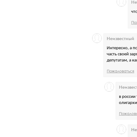
Не
чт
По
Неизвестный
Интересно, а п
часть своей за
депутатам, а к
Пожаловаться
Неизвес
в россии
олигархи
Пожалов
Не