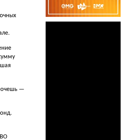
ночных
але.
ение
 сумму
ьшая
хочешь —
фонд.
СВО