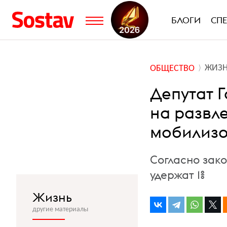
БЛОГИ
СП
ЖИЗ
ОБЩЕСТВО
Депутат 
на развл
мобилиз
Согласно зако
удержат 1%
Жизнь
другие материалы