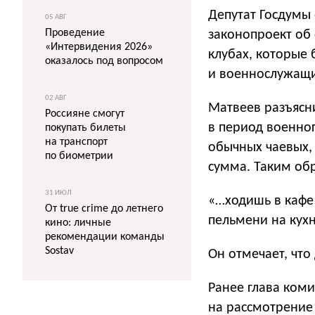
Депутат Госдумы
05 АВГ
Проведение
законопроект об 
«Интервидения 2026»
клубах, которые
оказалось под вопросом
и военнослужащ
02 АВГ
Матвеев разъясни
Россияне смогут
в период военног
покупать билеты
на транспорт
обычных чаевых,
по биометрии
сумма. Таким об
31 ИЮЛ
«…ходишь в кафе
От true crime до летнего
пельмени на кухн
кино: личные
рекомендации команды
Sostav
Он отмечает, что
Ранее глава ком
на рассмотрение 