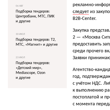
рекламно-информ
06 АВГ
следует
из закуп
Подборка тендеров:
Центробанк, МТС, ПИК
B2B-Center.
и другие
Закупка предста
30 ИЮЛ
2 — «Москва Сит
Подборка тендеров: T2,
предоставить зап
МТС, «Магнит» и другие
среди прочего в
Заявки принимают
23 ИЮЛ
Подборка тендеров:
«Детский мир»,
Агентство-кандид
Mediascope, Ozon
год, подтвержда
и другие
с учётом НДС. Л
к выполнению раб
постоплатой и п
с момента переда