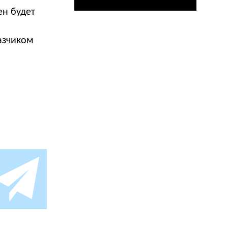
ен будет
азчиком