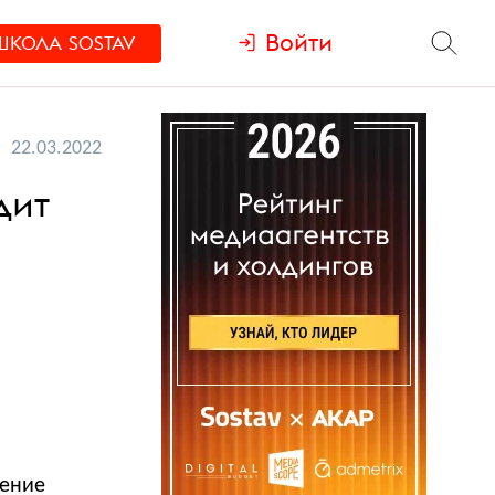
Войти
ШКОЛА
SOSTAV
22.03.2022
дит
й
щение