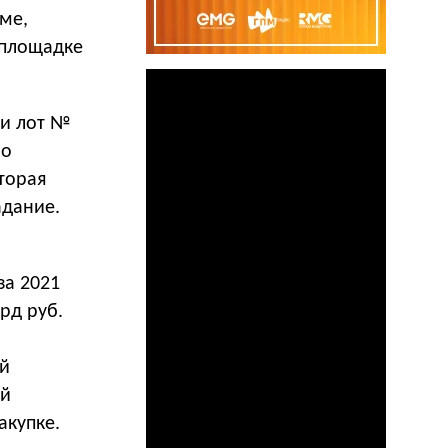
ме,
 площадке
 и лот №
мо
оторая
адание.
за 2021
рд руб.
ой
ей
акупке.