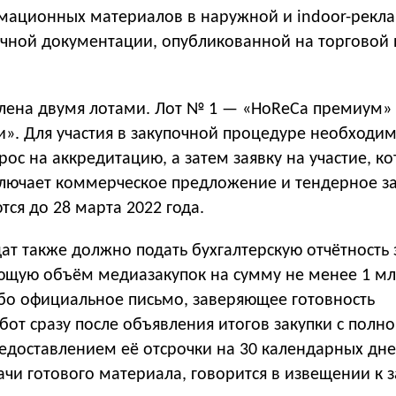
ационных материалов в наружной и indoor-рекла
очной документации, опубликованной на торговой
влена двумя лотами. Лот № 1 — «HoReCa премиум»
и». Для участия в закупочной процедуре необходи
рос на аккредитацию, а затем заявку на участие, к
ключает коммерческое предложение и тендерное з
ся до 28 марта 2022 года.
ат также должно подать бухгалтерскую отчётность 
ющую объём медиазакупок на сумму не менее 1 мл
ибо официальное письмо, заверяющее готовность
от сразу после объявления итогов закупки с полн
редоставлением её отсрочки на 30 календарных дн
чи готового материала, говорится в извещении к з