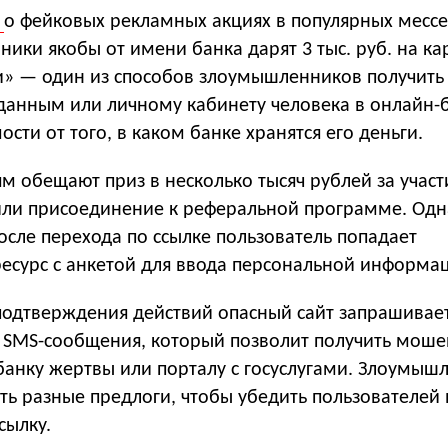
л
о фейковых рекламных акциях в популярных месс
ики якобы от имени банка дарят 3 тыс. руб. на кар
» — один из способов злоумышленников получить 
данным или личному кабинету человека в онлайн-б
ости от того, в каком банке хранятся его деньги.
ям обещают приз в несколько тысяч рублей за участ
 или присоединение к реферальной программе. Одн
осле перехода по ссылке пользователь попадает
есурс с анкетой для ввода персональной информа
 подтверждения действий опасный сайт запрашивае
з SMS-сообщения, который позволит получить мош
банку жертвы или порталу с госуслугами. Злоумыш
ть разные предлоги, чтобы убедить пользователей
сылку.