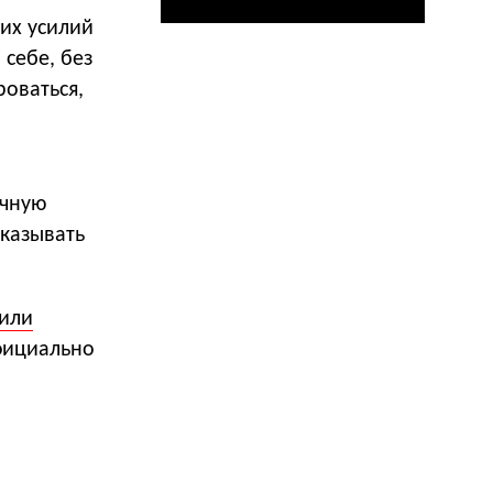
их усилий
 себе, без
оваться,
ичную
указывать
или
официально