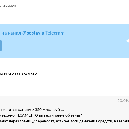
шенники
 на канал
@sostav
в Telegram
ими читателями:
20.09
вывели за границу > 350 млрд руб ...
как можно НЕЗАМЕТНО вывести такие объёмы?
анах через границу переносят, есть же логи движения средств, наверн