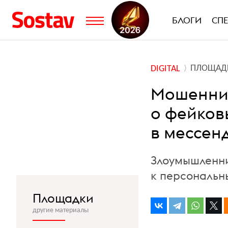
БЛОГИ
СП
ПЛОЩАД
DIGITAL
Мошенник
о фейков
в мессен
Злоумышленни
к персональн
Площадки
другие материалы