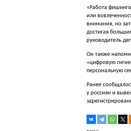
«Работа фишинго
или вовлеченност
внимания, но за
достигая больши
руководитель де
Он также напомн
«цифровую гигиен
персональную с
Ранее сообщалось
у россиян и выве
зарегистрированн