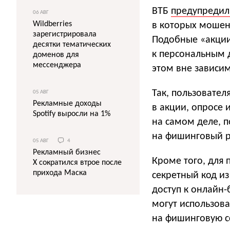
ВТБ
предупреди
06 АВГ
Wildberries
в которых мошенн
зарегистрировала
Подобные «акции
десятки тематических
к персональным 
доменов для
мессенджера
этом вне зависим
Так, пользовател
05 АВГ
Рекламные доходы
в акции, опросе
Spotify выросли на 1%
на самом деле, п
на фишинговый р
05 АВГ
4
Рекламный бизнес
Кроме того, для
X сократился втрое после
прихода Маска
секретный код и
доступ к онлайн-
могут использова
на фишинговую с