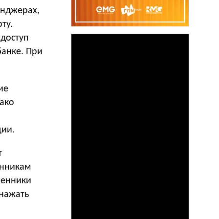
енджерах,
ту.
доступ
анке. При
ие
ако
ции.
т
енникам
ленники
 нажать