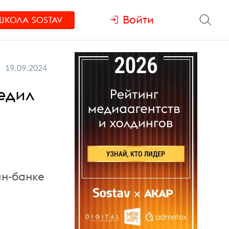
Войти
ШКОЛА
SOSTAV
19.09.2024
едил
йн-банке