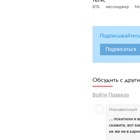
ВТБ
мессенджер
Мо
Подписывайтесь
Подписаться
Обсудить с друг
Войти
Правила
Неизвестный
... похитили и 
скажите, вот 
их же не в карм