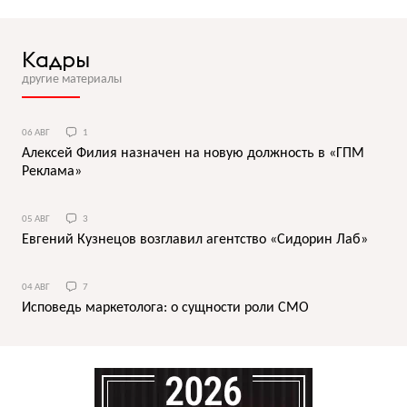
Кадры
другие материалы
06 АВГ
1
Алексей Филия назначен на новую должность в «ГПМ
Реклама»
05 АВГ
3
Евгений Кузнецов возглавил агентство «Сидорин Лаб»
04 АВГ
7
Исповедь маркетолога: о сущности роли СМО