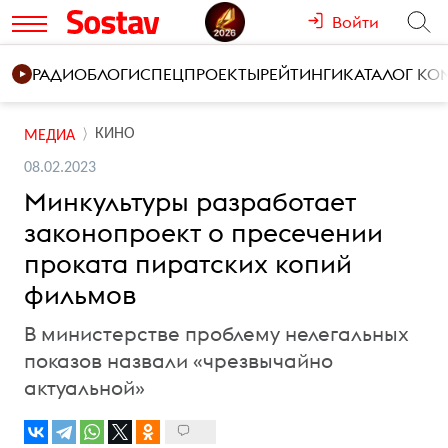
Войти
РАДИО
БЛОГИ
СПЕЦПРОЕКТЫ
РЕЙТИНГИ
КАТАЛОГ К
КИНО
МЕДИА
08.02.2023
Минкультуры разработает
законопроект о пресечении
проката пиратских копий
фильмов
В министерстве проблему нелегальных
показов назвали «чрезвычайно
актуальной»