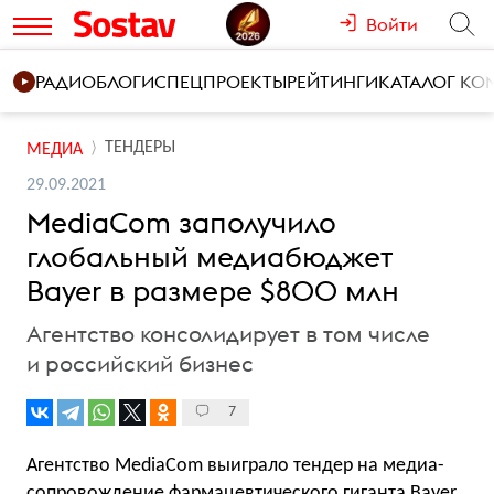
Войти
РАДИО
БЛОГИ
СПЕЦПРОЕКТЫ
РЕЙТИНГИ
КАТАЛОГ К
ТЕНДЕРЫ
МЕДИА
29.09.2021
MediaСom заполучило
глобальный медиабюджет
Bayer в размере $800 млн
Агентство консолидирует в том числе
и российский бизнес
7
Агентство MediaCom выиграло тендер на медиа-
сопровождение фармацевтического гиганта Bayer.