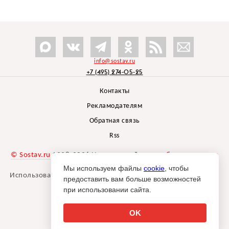
info@sostav.ru
+7 (495) 274-05-25
Контакты
Рекламодателям
Обратная связь
Rss
© Sostav.ru
1998-2026 Независимый проект
брендингового
агентства Depot
Мы используем файлы
cookie
, чтобы
Использование материалов Sostav.ru допустимо только при
предоставить вам больше возможностей
указании источника.
при использовании сайта.
Дизайн сайта -
Liqium
.
18+
OK