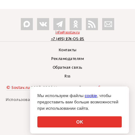
info@sostav.ru
+7 (495) 274-05-25
Контакты
Рекламодателям
Обратная связь
Rss
© Sostav.ru
1998-2026 Независимый проект
брендингового
агентства Depot
Мы используем файлы
cookie
, чтобы
Использование материалов Sostav.ru допустимо только при
предоставить вам больше возможностей
указании источника.
при использовании сайта.
Дизайн сайта -
Liqium
.
18+
OK