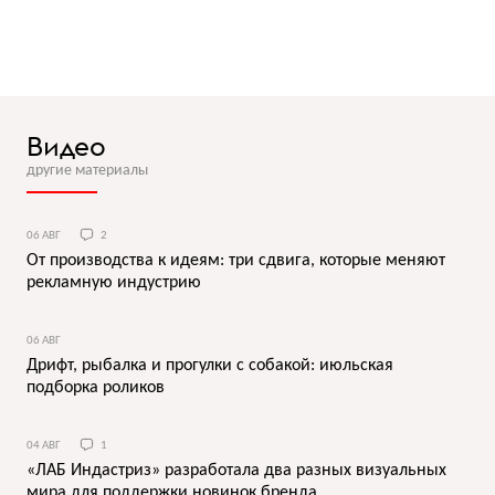
Видео
другие материалы
06 АВГ
2
От производства к идеям: три сдвига, которые меняют
рекламную индустрию
06 АВГ
Дрифт, рыбалка и прогулки с собакой: июльская
подборка роликов
04 АВГ
1
«ЛАБ Индастриз» разработала два разных визуальных
мира для поддержки новинок бренда