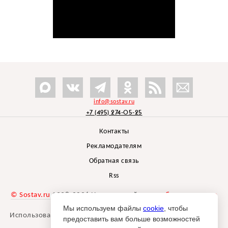
info@sostav.ru
+7 (495) 274-05-25
Контакты
Рекламодателям
Обратная связь
Rss
© Sostav.ru
1998-2026 Независимый проект
брендингового
агентства Depot
Мы используем файлы
cookie
, чтобы
Использование материалов Sostav.ru допустимо только при
предоставить вам больше возможностей
указании источника.