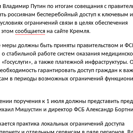
и Владимир Путин по итогам совещания с правител
ить россиянам бесперебойный доступ к ключевым и
условиях ограничений связи в целях обеспечения
б этом
сообщается
на сайте Кремля.
 меры должны быть приняты правительством и ФСБ
и, о стабильной работе систем оказания медицинск
«Госуслуги», а также платежной инфраструктуры. 
необходимость гарантировать доступ граждан к в
сам в периоды возможных ограничений функцион
ении поручения к 1 июля должны представить пред
ихаил Мишустин и директор ФСБ Александр Бортни
жается практика локальных ограничений доступа
тернету и отдельным сервисам в ряде регионов. В