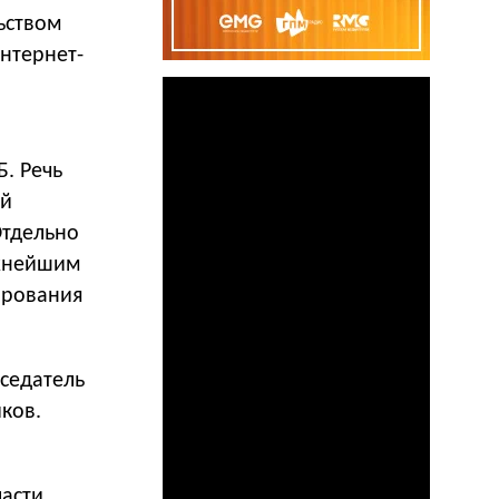
ьством
нтернет-
. Речь
ой
Отдельно
ажнейшим
ирования
седатель
ков.
ласти