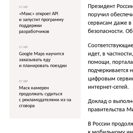
Президент Росси
07 АВГ
«Макс» откроет API
поручил обеспеч
и запустит программу
сервисам даже в 
поддержки
безопасности. О
разработчиков
Соответствующие
07 АВГ
идет, в частност
Google Maps научится
заказывать еду
помощи, портала 
и планировать поездки
подчеркивается 
цифровым серви
07 АВГ
интернет-сетей.
Маск намерен
продолжать судиться
с рекламодателями из-за
Доклад о выполн
сговора
правительства М
В России продол
к мобильному ин