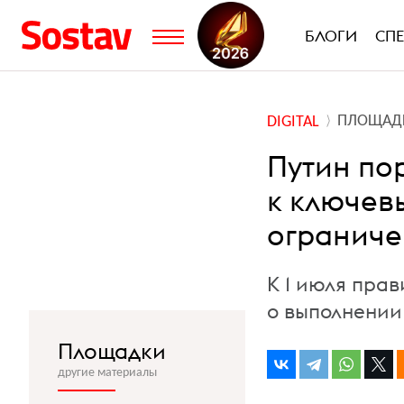
БЛОГИ
СП
ПЛОЩАД
DIGITAL
Путин по
к ключев
ограниче
К 1 июля пра
о выполнении
Площадки
другие материалы