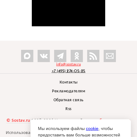
info@sostav.ru
+7 (495) 274-05-25
Контакты
Рекламодателям
Обратная связь
Rss
© Sostav.ru
1998-2026 Независимый проект
брендингового
агентства Depot
Мы используем файлы
cookie
, чтобы
Использование материалов Sostav.ru допустимо только при
предоставить вам больше возможностей