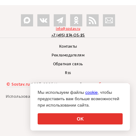
info@sostav.ru
+7 (495) 274-05-25
Контакты
Рекламодателям
Обратная связь
Rss
© Sostav.ru
1998-2026 Независимый проект
брендингового
агентства Depot
Мы используем файлы
cookie
, чтобы
Использование материалов Sostav.ru допустимо только при
предоставить вам больше возможностей
указании источника.
при использовании сайта.
Дизайн сайта -
Liqium
.
18+
OK