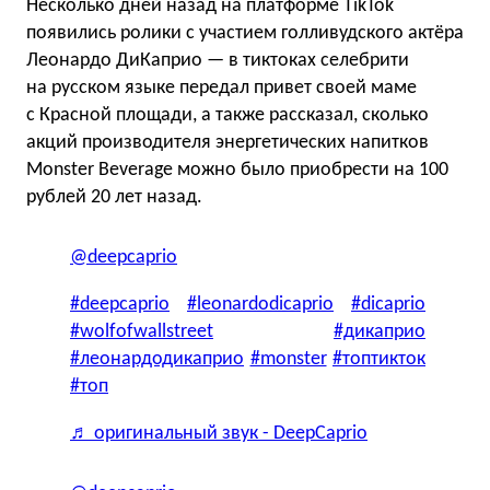
Несколько дней назад на платформе TikTok
появились ролики с участием голливудского актёра
Леонардо ДиКаприо — в тиктоках селебрити
на русском языке передал привет своей маме
с Красной площади, а также рассказал, сколько
акций производителя энергетических напитков
Monster Beverage можно было приобрести на 100
рублей 20 лет назад.
@deepcaprio
#deepcaprio
#leonardodicaprio
#dicaprio
#wolfofwallstreet
#дикаприо
#леонардодикаприо
#monster
#топтикток
#топ
♬ оригинальный звук - DeepCaprio