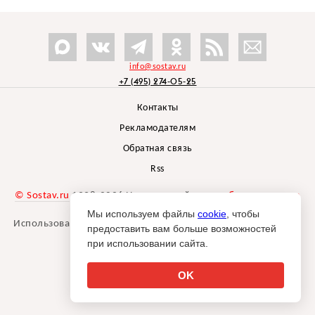
info@sostav.ru
+7 (495) 274-05-25
Контакты
Рекламодателям
Обратная связь
Rss
© Sostav.ru
1998-2026 Независимый проект
брендингового
агентства Depot
Мы используем файлы
cookie
, чтобы
Использование материалов Sostav.ru допустимо только при
предоставить вам больше возможностей
указании источника.
при использовании сайта.
Дизайн сайта -
Liqium
.
18+
OK