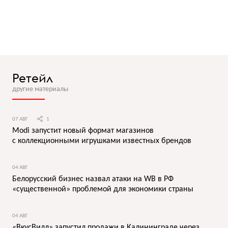
Ретейл
другие материалы
07 АВГ
1
Modi запустит новый формат магазинов
с коллекционными игрушками известных брендов
04 АВГ
Белорусский бизнес назвал атаки на WB в РФ
«существенной» проблемой для экономики страны
04 АВГ
«ВкусВилл» запустил продажи в Калининграде через