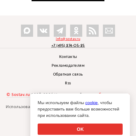
info@sostav.ru
+7 (495) 274-05-25
Контакты
Рекламодателям
Обратная связь
Rss
© Sostav.ru
1998-2026 Независимый проект
брендингового
агентства Depot
Мы используем файлы
cookie
, чтобы
Использование материалов Sostav.ru допустимо только при
предоставить вам больше возможностей
указании источника.
при использовании сайта.
Дизайн сайта -
Liqium
.
18+
OK