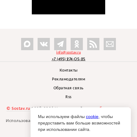
info@sostav.ru
+7 (495) 274-05-25
Контакты
Рекламодателям
Обратная связь
Rss
© Sostav.ru
1998-2026 Независимый проект
брендингового
агентства Depot
Мы используем файлы
cookie
, чтобы
Использование материалов Sostav.ru допустимо только при
предоставить вам больше возможностей
указании источника.
при использовании сайта.
Дизайн сайта -
Liqium
.