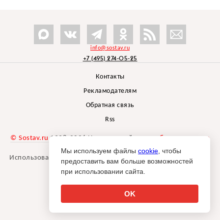
info@sostav.ru
+7 (495) 274-05-25
Контакты
Рекламодателям
Обратная связь
Rss
© Sostav.ru
1998-2026 Независимый проект
брендингового
агентства Depot
Мы используем файлы
cookie
, чтобы
Использование материалов Sostav.ru допустимо только при
предоставить вам больше возможностей
указании источника.
при использовании сайта.
Дизайн сайта -
Liqium
.
18+
OK