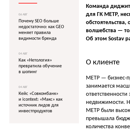
Команда диджит
для ГК МЕТР, не
06 АВГ
Почему SEO больше
обстоятельства,
недостаточно: как GEO
волшебства — то
меняет правила
Об этом Sostav 
видимости бренда
04 АВГ
Как «Нетология»
О клиенте
превратила обучение
в шопинг
МЕТР — бизнес-п
занимается масш
04 АВГ
Кейс «Совкомбанк»
ответственности
и icontext: «Макс» как
недвижимости. Н
источник лидов для
МЕТР были высок
инвестпродуктов
превышала бюдже
количества конве