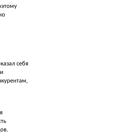
оэтому
но
казал себя
ли
нкурентам,
я
сть
ов.