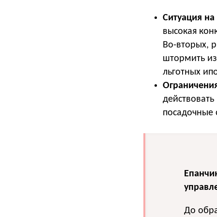
Ситуация на
высокая кон
Во-вторых, р
штормить из
льготных ип
Ограничения
действовать
посадочные 
Епанчи
управл
До обра