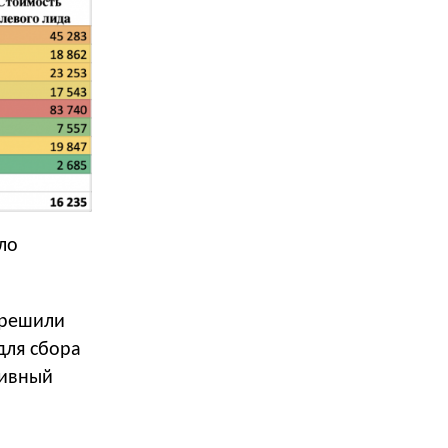
ло
 решили
для сбора
тивный