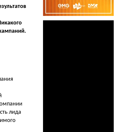
езультатов
Никакого
кампаний.
пания
й
компании
сть лида
димого