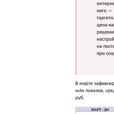
интерне
него — 
таргето
цена-ка
решени
настро
на пост
при сох
В марте зафиксир
млн показов, сре
руб.