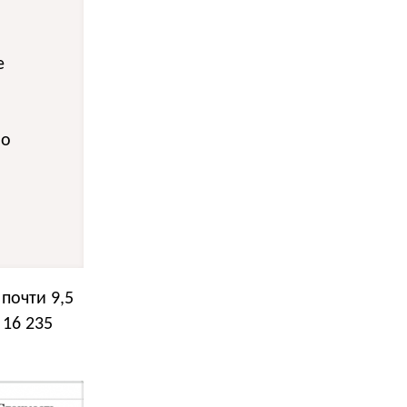
е
но
почти 9,5
 16 235