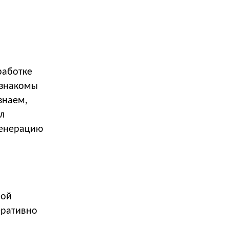
работке
 знакомы
знаем,
л
генерацию
ной
еративно