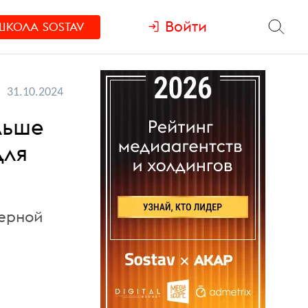
Войти
ШКОЛА
SOSTAV
31.10.2024
льше
для
мерной