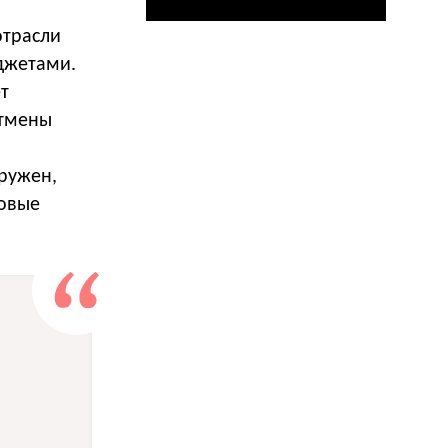
отрасли
джетами.
т
отмены
ружен,
новые