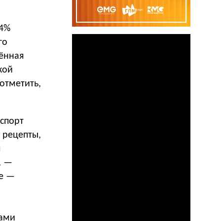
24%
го
щённая
кой
отметить,
 спорт
 рецепты,
я
, —
ие —
рами