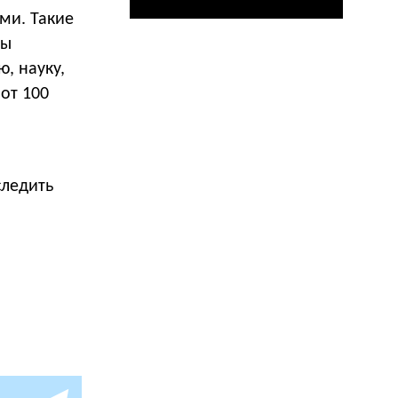
ми. Такие
ны
, науку,
 от 100
следить