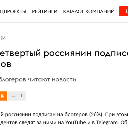
ЕЦПРОЕКТЫ
РЕЙТИНГИ
КАТАЛОГ КОМПАНИЙ
КИ
етвертый россиянин подпиc
ров
блогеров читают новости
1
й россиянин подпиcан на блогеров (26%). При это
ентов следят за ними на YouTube и в Telegram. Об