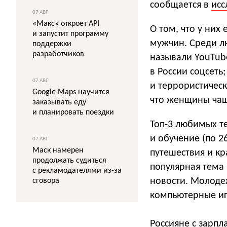
сообщается в
ис
07 АВГ
«Макс» откроет API
О том, что у них
и запустит программу
мужчин. Среди л
поддержки
разработчиков
называли YouTube
в России соцсеть
07 АВГ
и террористическ
Google Maps научится
что женщины чащ
заказывать еду
и планировать поездки
Топ-3 любимых те
и обучение (по 2
07 АВГ
Маск намерен
путешествия и кр
продолжать судиться
популярная тема 
с рекламодателями из-за
новости. Молоде
сговора
компьютерные иг
Россияне с зарпл