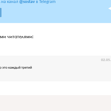
 на канал
@sostav
в Telegram
ими читателями:
02.05
р это каждый третий