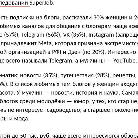
следовании
SuperJob.
 есть подписки на блоги, рассказали 30% женщин и 
юбимых каналов для общения с блогерам чаще все
 (57%), Telegram (56%), VK (35%), Instagram (запре
; принадлежит Meta, которая признана экстремистс
ой организацией в РФ) и Дзен (по 20%). Интересно 
е всего называли Telegram, а мужчины — YouTube.
матик: новости (35%), путешествия (28%), рецепты,
6%). В список любимых тем блогов у женщин входят
асота. У мужчин — новости, история и наука. Сама
блогов среди молодёжи — юмор, у тех, кто старше
жь не интересует садоводство, а старшее поколен
ры и мода.
атой до 50 тыс. руб. чаще всего интересуются обзо