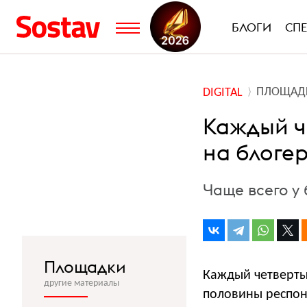
БЛОГИ
СП
ПЛОЩАД
DIGITAL
Каждый ч
на блоге
Чаще всего у 
Площадки
Каждый четверты
другие материалы
половины респонд