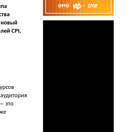
ппа
ства
, новый
лей CPI,
сурсов
 аудитория
— это
уже