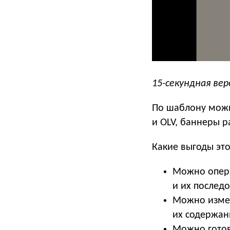
15-секундная ве
По шаблону можн
и OLV, баннеры 
Какие выгоды это
Можно опера
и их последо
Можно измен
их содержан
Можно готов