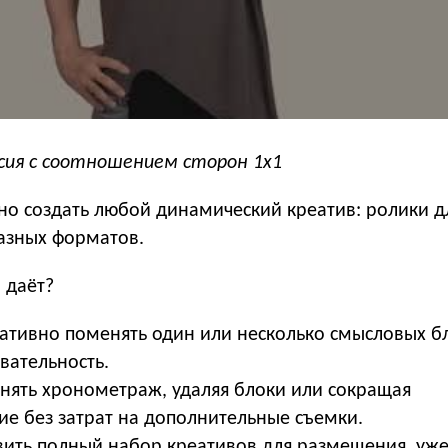
рсия с соотношением сторон 1х1
о создать любой динамический креатив: ролики д
разных форматов.
 даёт?
тивно поменять один или несколько смысловых б
вательность.
ять хронометраж, удаляя блоки или сокращая
ие без затрат на дополнительные съемки.
ить полный набор креативов для размещения, уж