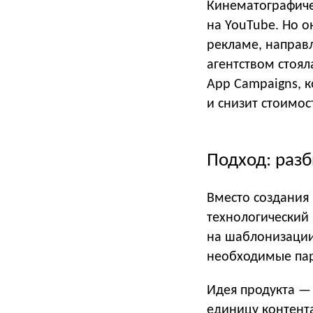
Кинематографиче
на YouTube. Но 
рекламе, направ
агентством стоял
App Campaigns, 
и снизит стоимос
Подход: раз
Вместо создания
технологический п
на шаблонизации
необходимые па
Идея продукта —
единицу контента