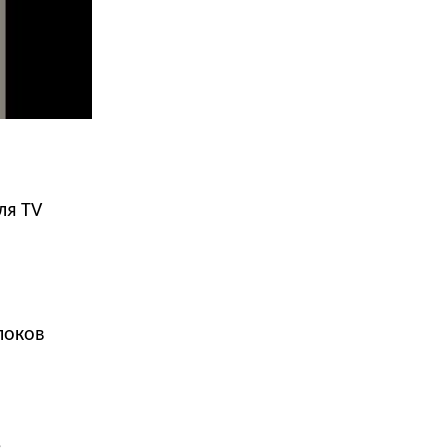
ля TV
локов
е