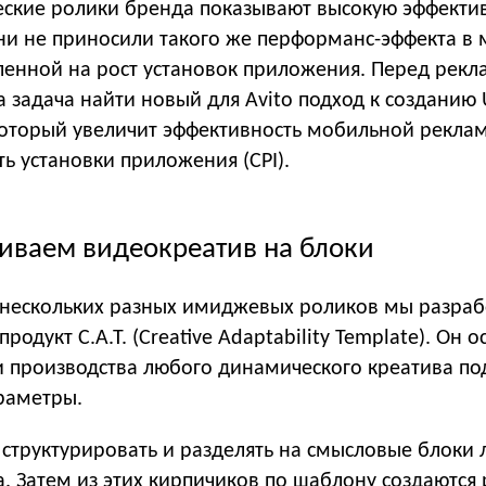
ские ролики бренда показывают высокую эффекти
они не приносили такого же перформанс-эффекта в
ленной на рост установок приложения. Перед рек
а задача найти новый для Avito подход к созданию 
который увеличит эффективность мобильной рекла
ть установки приложения (CPI).
биваем видеокреатив на блоки
 нескольких разных имиджевых роликов мы разраб
родукт C.A.T. (Creative Adaptability Template). Он 
 производства любого динамического креатива по
раметры.
 структурировать и разделять на смысловые блоки
. Затем из этих кирпичиков по шаблону создаются 