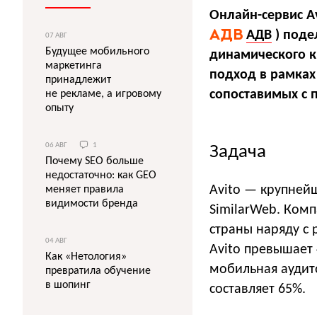
Онлайн-сервис A
АДВ
) под
07 АВГ
Будущее мобильного
динамического кр
маркетинга
подход в рамках
принадлежит
сопоставимых с
не рекламе, а игровому
опыту
06 АВГ
1
Задача
Почему SEO больше
недостаточно: как GEO
Avito — крупней
меняет правила
видимости бренда
SimilarWeb. Ком
страны наряду с 
04 АВГ
Avito превышает 
Как «Нетология»
мобильная аудито
превратила обучение
в шопинг
составляет 65%.