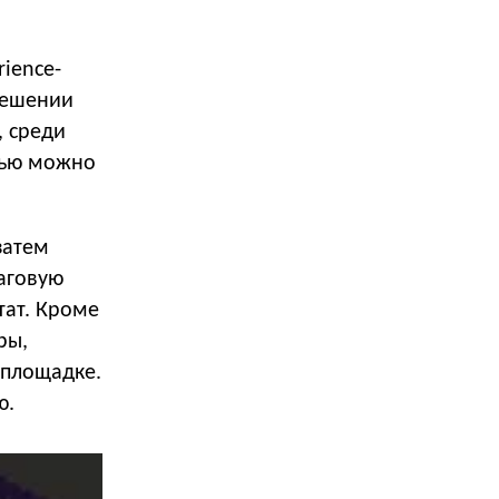
ience-
решении
, среди
щью можно
затем
аговую
тат. Кроме
ры,
 площадке.
ю.