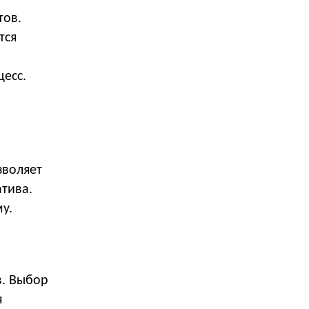
тов.
тся
есс.
зволяет
тива.
у.
в. Выбор
я