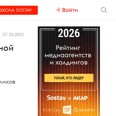
Войти
ШКОЛА
SOSTAV
27.10.2021
ьной
оликов