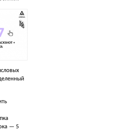
ысловых
еделенный
ить
пка
ока — 5