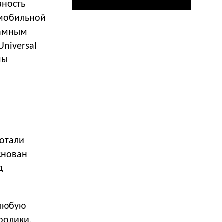
вность
 мобильной
ламным
Universal
мы
отали
основан
д
 любую
ролики.