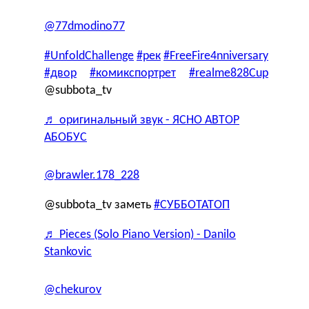
@77dmodino77
#UnfoldChallenge
#рек
#FreeFire4nniversary
#двор
#комикспортрет
#realme828Cup
@subbota_tv
♬ оригинальный звук - ЯСНО АВТОР
АБОБУС
@brawler.178_228
@subbota_tv заметь
#СУББОТАТОП
♬ Pieces (Solo Piano Version) - Danilo
Stankovic
@chekurov