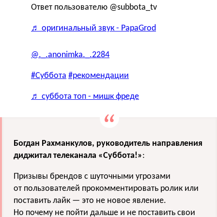
Ответ пользователю @subbota_tv
♬ оригинальный звук - PapaGrod
@._.anonimka._.2284
#Суббота
#рекомендации
♬ суббота топ - мишк фреде
Богдан Рахманкулов
, руководитель направления
диджитал телеканала «Суббота!»
:
Призывы брендов с шуточными угрозами
от пользователей прокомментировать ролик или
поставить лайк — это не новое явление.
Но почему не пойти дальше и не поставить свои