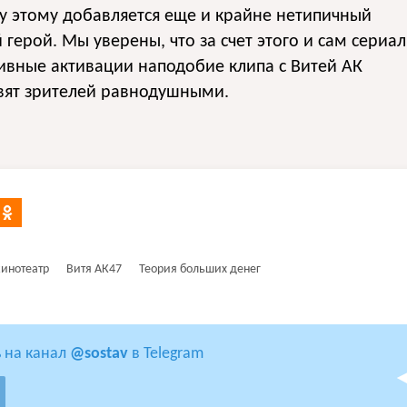
у этому добавляется еще и крайне нетипичный
 герой. Мы уверены, что за счет этого и сам сериал
ивные активации наподобие клипа с Витей АК
вят зрителей равнодушными.
кинотеатр
Витя АК47
Теория больших денег
 на канал
@sostav
в Telegram