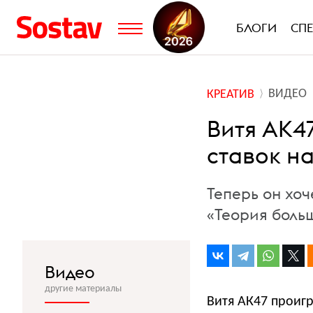
БЛОГИ
СП
ВИДЕО
КРЕАТИВ
Витя АК47
ставок на
Теперь он хоч
«Теория боль
Видео
другие материалы
Витя АК47 проигр