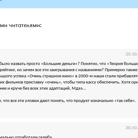
ими читателями:
20.10
было назвать просто «Большие деньги»? Понятно, что «Теория больш
рейтинг, но зачем все эти заигрывания с названиями? Примерно также
ьшого успеха «Очень страшное кино» в 2000-м наши стали прибавлят
их фильмов приставку «очень», чтобы типа кассу обеспечить. Хотя о
ее и круче без всех этих адаптаций. Мдээ...
, что все эти уловки дают понять, что продукт изначально «так себе».
20.10
рмально отработали селеба