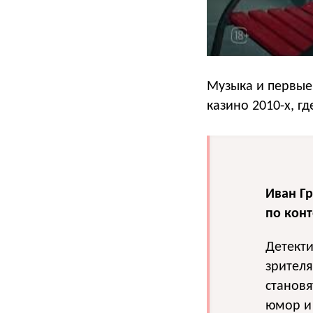
Музыка и первые
казино 2010-х, г
Иван Гр
по конт
Детект
зрител
становя
юмор и 