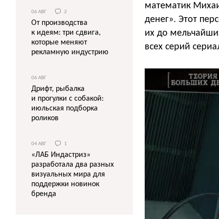
математик Михаи
06 АВГ
2
денег». Этот пер
От производства
их до мельчайши
к идеям: три сдвига,
которые меняют
всех серий сериа
рекламную индустрию
06 АВГ
Дрифт, рыбалка
и прогулки с собакой:
июльская подборка
роликов
04 АВГ
1
«ЛАБ Индастриз»
разработала два разных
визуальных мира для
поддержки новинок
бренда