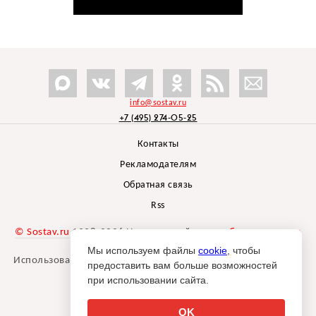
info@sostav.ru
+7 (495) 274-05-25
Контакты
Рекламодателям
Обратная связь
Rss
© Sostav.ru
1998-2026 Независимый проект
брендингового
агентства Depot
Мы используем файлы
cookie
, чтобы
Использование материалов Sostav.ru допустимо только при
предоставить вам больше возможностей
указании источника.
при использовании сайта.
Дизайн сайта -
Liqium
.
18+
OK