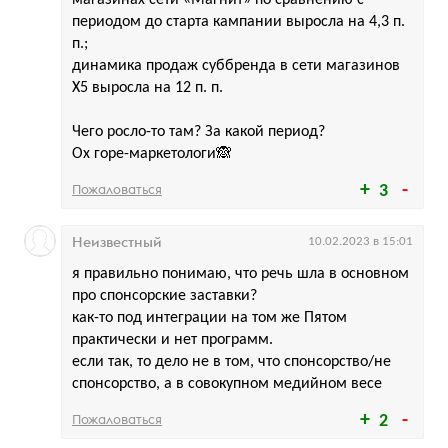
магазинах сети «Магнит» по сравнению с
периодом до старта кампании выросла на 4,3 п.
п.;
динамика продаж суббренда в сети магазинов
X5 выросла на 12 п. п.
Чего росло-то там? За какой период?
Ох горе-маркетологи🙈
Пожаловаться
3
Неизвестный
10.02.2023 в 15:01
я правильно понимаю, что речь шла в основном
про спонсорские заставки?
как-то под интеграции на том же Пятом
практически и нет программ.
если так, то дело не в том, что спонсорство/не
спонсорство, а в совокупном медийном весе
Пожаловаться
2