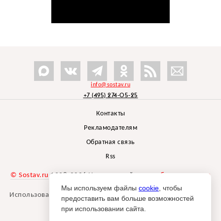
info@sostav.ru
+7 (495) 274-05-25
Контакты
Рекламодателям
Обратная связь
Rss
© Sostav.ru
1998-2026 Независимый проект
брендингового
агентства Depot
Мы используем файлы
cookie
, чтобы
Использование материалов Sostav.ru допустимо только при
предоставить вам больше возможностей
указании источника.
при использовании сайта.
Дизайн сайта -
Liqium
.