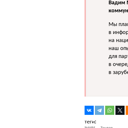
Вадим 
коммун
Мы пла
в инфо
на нац
наш оп
для пар
в очере
в зару