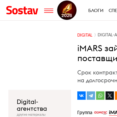
БЛОГИ
СП
DIGITAL-
DIGITAL
iMARS за
поставщик
Срок контрак
на долгосроч
Digital-
агентства
Группа
iM
другие материалы