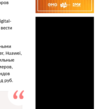
оров
ital-
 вести
чными
er, Huawei,
бильные
меров,
ендов
д руб.