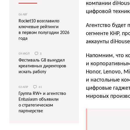
компании diHous
цифровой техник
06 АВГ
Rocket10 возглавило
Агентство будет 
ключевые рейтинги
в первом полугодии 2026
сегменте КНР, п
года
аккаунты diHouse
09 ИЮЛ
5
Напомним, что к
Фестиваль G8 вынудил
и корпоративными
креативных директоров
Honor, Lenovo, M
искать работу
и настольные ко
цифровые гаджет
02 АПР
61
Группа RW+ и агентство
мировых производ
Entusiasm объявили
о cтратегическом
партнерстве