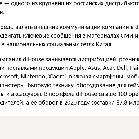
e — одного из крупнейших российских дистрибьют
и.
представлять внешние коммуникации компании в dig
родвигать ключевые сообщения в материалах СМИ и
 в национальных социальных сетях Китая.
омпания diHouse занимается дистрибуцией, розни
 поставками продукции Apple, Asus, Acer, Dell, Hai
icrosoft, Nintendo, Xiaomi, включая смартфоны, мо
мпьютеры, бытовую технику, оборудование для гей
ы и аксессуары. В портфеле diHouse свыше 100 бр
ителей, а ее оборот в 2020 году составил 87,8 млр