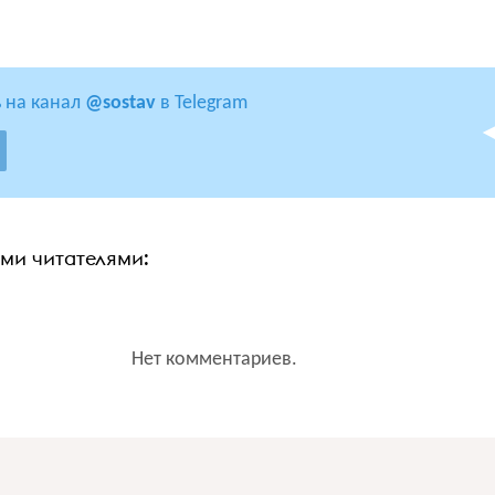
 на канал
@sostav
в Telegram
ими читателями:
Нет комментариев.