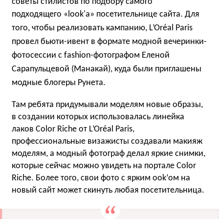
советы стилистов по подбору самого
подходящего
«look'а»
посетительнице сайта. Для
того, чтобы реализовать кампанию, L’Oréal Paris
провел бьюти-ивент в формате модной вечеринки-
фотосессии с fashion-фотографом Еленой
Сарапульцевой (Манакай), куда были приглашены
модные блогеры Рунета.
Там ребята придумывали моделям новые образы,
в создании которых использовалась линейка
лаков Color Riche от L’Oréal Paris,
профессиональные визажисты создавали макияж
моделям, а модный фотограф делал яркие снимки,
которые сейчас можно увидеть на портале Color
Riche. Более того, свои фото с ярким ook’ом на
новый сайт может скинуть любая посетительница.