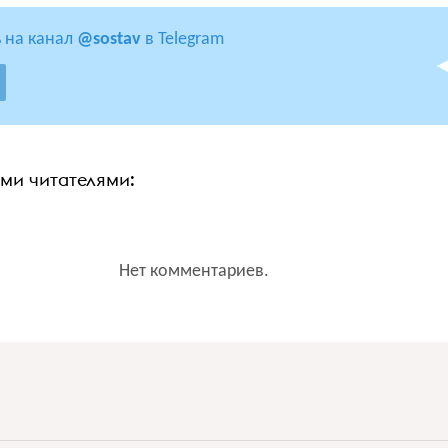
 на канал
@sostav
в Telegram
ими читателями:
Нет комментариев.