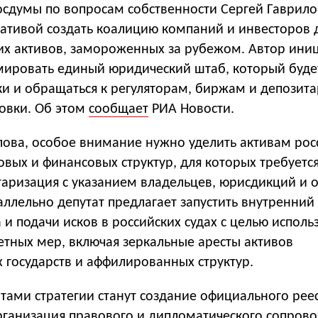
Госдумы по вопросам собственности Сергей Гаврило
иативой создать коалицию компаний и инвесторов 
их активов, замороженных за рубежом. Автор ини
мировать единый юридический штаб, который будет
ки и обращаться к регуляторам, биржам и депозит
ровки. Об этом
сообщает
РИА Новости.
лова, особое внимание нужно уделить активам рос
овых и финансовых структур, для которых требуетс
таризация с указанием владельцев, юрисдикций и 
ллельно депутат предлагает запустить внутренний
и подачи исков в российских судах с целью исполь
етных мер, включая зеркальные аресты активов
 государств и аффилированных структур.
ами стратегии станут создание официального рее
рганизация правового и дипломатического сопров