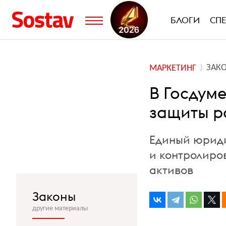
БЛОГИ
СП
ЗАК
МАРКЕТИНГ
В Госдум
защиты р
Единый юриди
и контролиро
активов
Законы
другие материалы