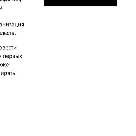
и
ганизация
льств.
овести
я первых
акже
ширять