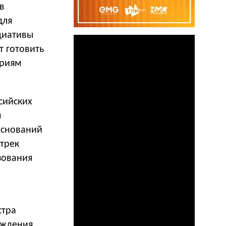
в
для
циативы
 готовить
ариям
сийских
я
оснований
 трек
зования
стра
ождения,