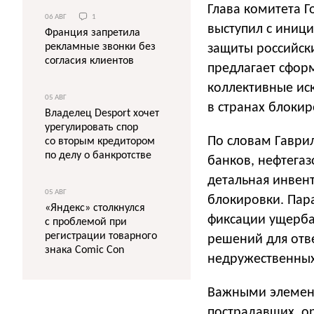
Глава комитета 
06 АВГ
1
выступил с иниц
Франция запретила
рекламные звонки без
защиты российск
согласия клиентов
предлагает сфор
коллективные ис
05 АВГ
в странах блоки
Владелец Desport хочет
урегулировать спор
По словам Гаври
со вторым кредитором
по делу о банкротстве
банков, нефтегаз
детальная инвен
05 АВГ
блокировки. Пара
«Яндекс» столкнулся
фиксации ущерба 
с проблемой при
регистрации товарного
решений для отв
знака Comic Con
недружественных
Важными элемент
пострадавших, о