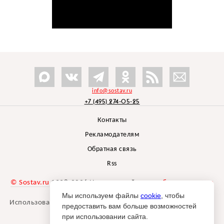
info@sostav.ru
+7 (495) 274-05-25
Контакты
Рекламодателям
Обратная связь
Rss
© Sostav.ru
1998-2026 Независимый проект
брендингового
агентства Depot
Мы используем файлы
cookie
, чтобы
Использование материалов Sostav.ru допустимо только при
предоставить вам больше возможностей
указании источника.
при использовании сайта.
Дизайн сайта -
Liqium
.