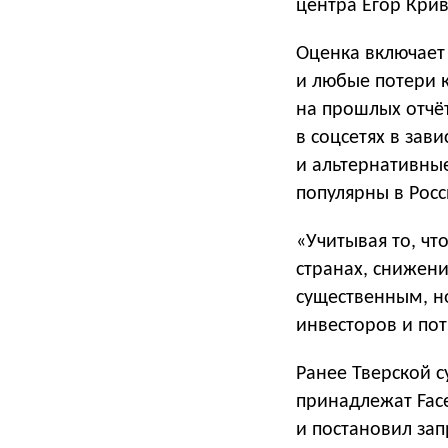
центра Егор Кри
Оценка включает
и любые потери 
на прошлых отчё
в соцсетях в зав
и альтернативны
популярны в Рос
«Учитывая то, ч
странах, снижен
существенным, н
инвесторов и по
Ранее Тверской 
принадлежат Face
и постановил зап