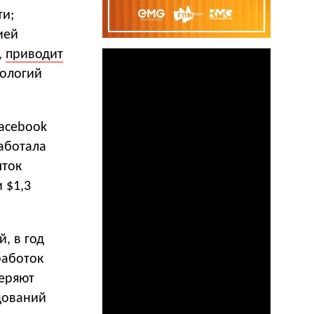
ти;
ией
,
приводит
нологий
Facebook
работала
ыток
 $1,3
, в год
работок
теряют
дований