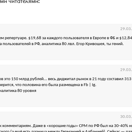
ими читателями:
29.03
ем репертуаре. $19,68 за каждого пользователя в Европе в ФБ и $12,84
 пользователей в РФ, аналитика 80 лвл. Егор Кривошея, ты гений.
29.03
в это 150 млрд рублей... весь диджитал рынок в 21 году составил 31
верится, что половина его была размещена в Fb | Ig.
аналитика 80 уровня
30.03
к комментариям. Даже в «хорошие годы» СРМ по РФ был на 30-40% 
кого (а ещё есть разница между Германией и Албанией). Сейчас — раза