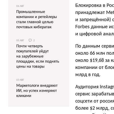
Блокировка в Рос
06 АВГ
Промышленные
принадлежат Met
компании и ретейлеры
и запрещённой) о
стали главной целью
Forbes данные и
почтовых кибератак
и цифровой анал
05 АВГ
2
По данным сервис
Почти четверть
покупателей уйдут
около 66 млн пол
на зарубежные
около $19,68 за 
площадки, если поднять
цены на товары
компании от блок
млрд в год.
03 АВГ
Маркетологи внедряют
Аудитория Instag
ИИ, но успех измеряют
сервис зарабатыв
кликами
соцсети от росси
более $2 млрд, 