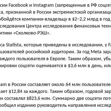
сии Facebook и Instagram (запрещенные в РФ соцсе
a, признанной в России экстремистской организац
бойдётся компании-владельцу в $2−2,2 млрд в год
сследования Центра исследования финансовых тех
итики «Сколково-РЭШ».
а Statista, которые приведены в исследовании, у 
ьзователей российской аудитории. За год Meta за
каждого пользователя в Европе. Таким образом, уб
ировки соцсети оценивается в $3,6 млн в день, или
ram в России составляет около 64 млн пользователей
ает $12,84 за каждого. Таким образом, годовой за
ян составлял $823,6 млн. Суммарно две соцсети по
сообщил изданию руководитель направления иссле