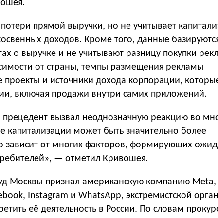
вошея.
 потери прямой выручки, но не учитывает капитал
косвенных доходов. Кроме того, данные базируютс
тах о выручке и не учитывают разницу покупки рек
исимости от страны, темпы размещения рекламы
е проекты и источники дохода корпорации, которы
сии, включая продажи внутри самих приложений.
то прецедент вызвал неоднозначную реакцию во мн
ие капитализации может быть значительно более
о зависит от многих факторов, формирующих ожи
требителей», — отметил Кривошея.
суд Москвы
признал
американскую компанию Meta,
book, Instagram и WhatsApp, экстремистской орга
ретить её деятельность в России. По словам прокур