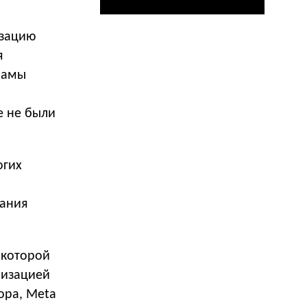
изацию
я
ламы
е не были
огих
дания
 которой
низацией
ора, Meta