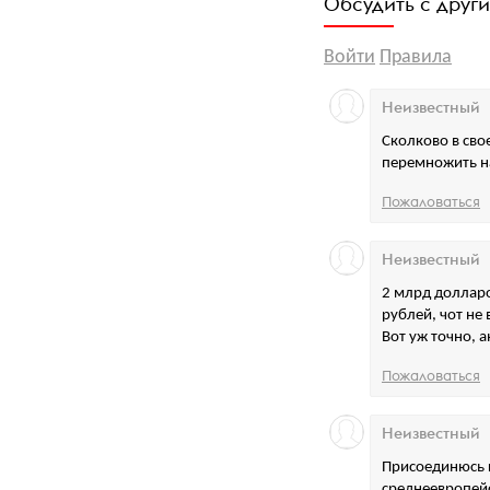
Обсудить с друг
Войти
Правила
Неизвестный
Сколково в сво
перемножить на
Пожаловаться
Неизвестный
2 млрд долларо
рублей, чот не 
Вот уж точно, 
Пожаловаться
Неизвестный
Присоединюсь 
среднеевропейс