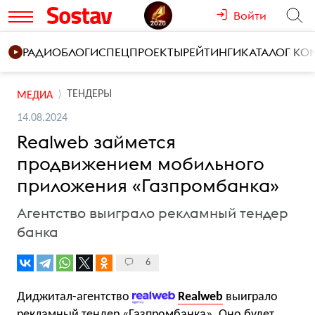
Войти
РАДИО
БЛОГИ
СПЕЦПРОЕКТЫ
РЕЙТИНГИ
КАТАЛОГ К
ТЕНДЕРЫ
МЕДИА
14.08.2024
Realweb займется
продвижением мобильного
приложения «Газпромбанка»
Агентство выиграло рекламный тендер
банка
6
Диджитал-агентство
Realweb
выиграло
рекламный тендер «Газпромбанка». Оно будет