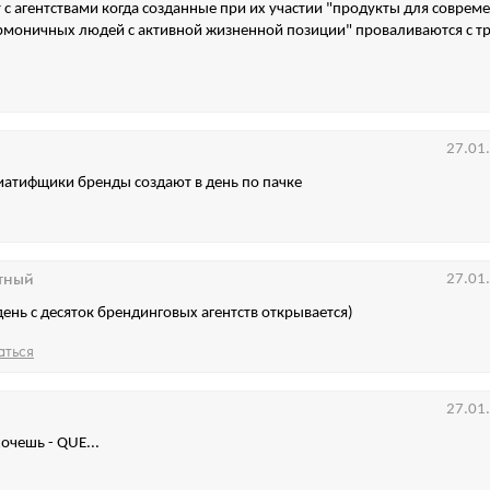
 с агентствами когда созданные при их участии "продукты для соврем
рмоничных людей с активной жизненной позиции" проваливаются с т
27.01
иатифщики бренды создают в день по пачке
тный
27.01
 день с десяток брендинговых агентств открывается)
аться
27.01
очешь - QUE...