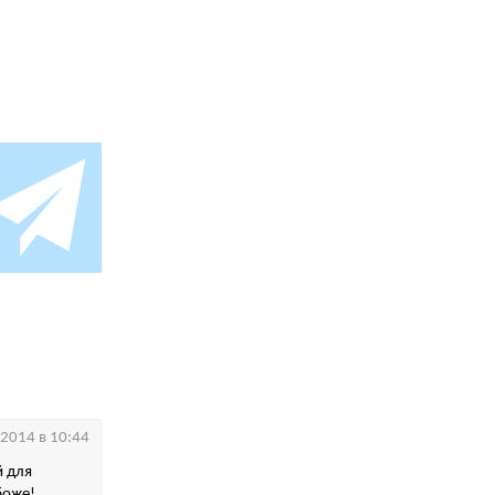
.2014 в 10:44
й для
боже!