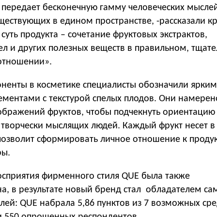
передает бесконечную гамму человеческих мыслей 
ествующих в едином пространстве, -рассказали кр
суть продукта – сочетание фруктовых экстрактов,
ел и других полезных веществ в правильном, тщат
отношении».
ненты в косметике специалисты обозначили ярки
ементами с текстурой спелых плодов. Они намерен
ображений фруктов, чтобы подчекнуть ориентацию
творчески мыслящих людей. Каждый фрукт несет в 
позволит сформировать личное отношение к продук
ры.
осприятия фирменного стиля QUE была также
а, в результате новый бренд стал обладателем са
лей: QUE набрала 5,86 пунктов из 7 возможных сре