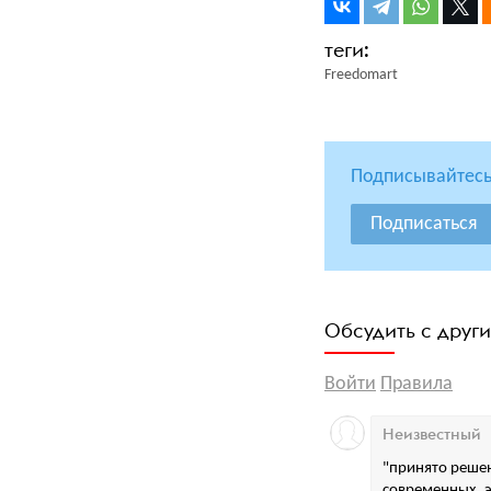
Freedomart
Подписывайтесь
Подписаться
Обсудить с друг
Войти
Правила
Неизвестный
"принято решен
современных, э