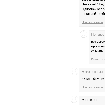
Неужели?? Неуж
Однозначно пр
позицией пребы
Пожаловаться
Неизвес
вот вы с
проблемы
её мыть.
Пожалов
Неизвестный
Хочень быть кр
Пожаловаться
маркетер