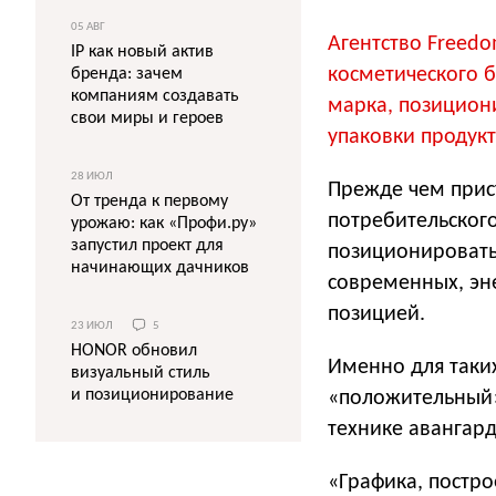
05 АВГ
Агентство Freed
IP как новый актив
косметического 
бренда: зачем
компаниям создавать
марка, позицион
свои миры и героев
упаковки продукт
28 ИЮЛ
Прежде чем прис
От тренда к первому
потребительског
урожаю: как «Профи.ру»
запустил проект для
позиционировать 
начинающих дачников
современных, эн
позицией.
23 ИЮЛ
5
HONOR обновил
Именно для таки
визуальный стиль
и позиционирование
«положительный»
технике авангар
«Графика, постро