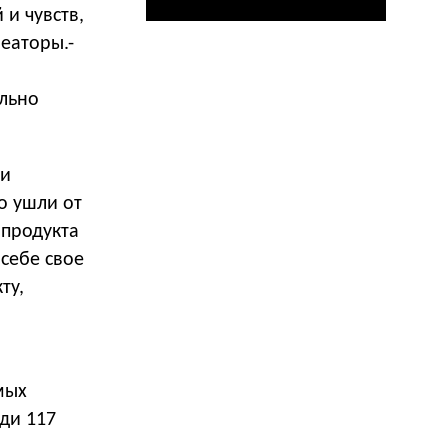
и чувств,
еаторы.-
ельно
ми
о ушли от
 продукта
себе свое
ту,
мых
ди 117