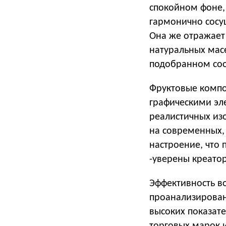
спокойном фоне, 
гармонично сосущ
Она же отражает 
натуральных мас
подобранном со
Фруктовые компо
графическими эл
реалистичных из
на современных, 
настроение, что 
-уверены креато
Эффективность в
проанализирован
высоких показате