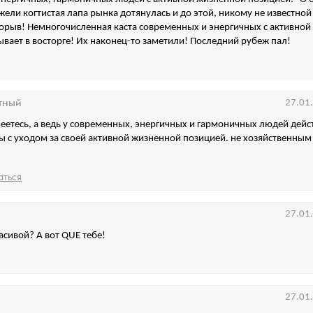
ели когтистая лапа рынка дотянулась и до этой, никому не известной
орыв! Немногочисленная каста современных и энергичных с активной
вает в восторге! Их наконец-то заметили! Последний рубеж пал!
тный
27.01
меетесь, а ведь у современных, энергичных и гармоничных людей дей
 с уходом за своей активной жизненной позицией. не хозяйственны
аться
27.01
асивой? А вот QUE тебе!
27.01