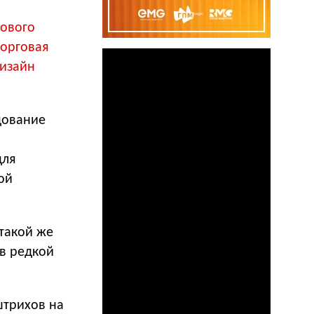
нового
торговая
дизайн
дование
для
ой
такой же
в редкой
штрихов на