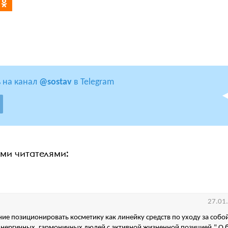
 на канал
@sostav
в Telegram
ими читателями:
27.01
ие позиционировать косметику как линейку средств по уходу за собо
нергичных, гармоничных людей с активной жизненной позицией." О 