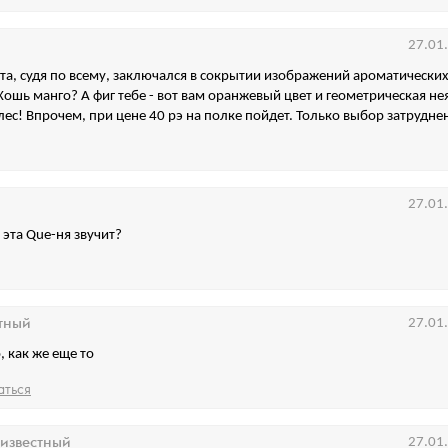
27.01
а, судя по всему, заключался в сокрытии изображений ароматически
Хошь манго? А фиг тебе - вот вам оранжевый цвет и геометрическая не
лес! Впрочем, при цене 40 рэ на полке пойдет. Только выбор затруднен
27.01
 эта Que-ня звучит?
тный
27.01
, как же еще то
аться
известный
27.01