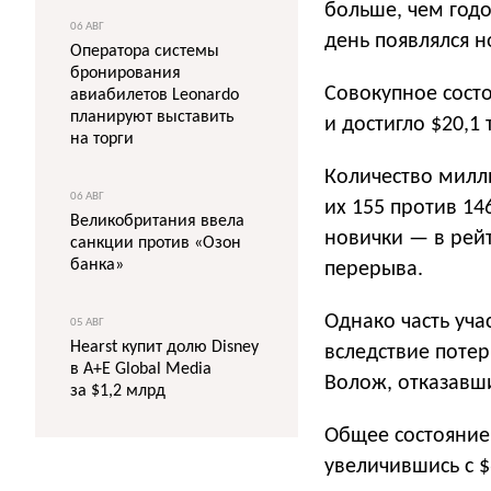
больше, чем годо
06 АВГ
день появлялся 
Оператора системы
бронирования
Совокупное состо
авиабилетов Leonardo
планируют выставить
и достигло $20,1 
на торги
Количество милл
06 АВГ
их 155 против 14
Великобритания ввела
новички — в рейт
санкции против «Озон
банка»
перерыва.
Однако часть уча
05 АВГ
Hearst купит долю Disney
вследствие потер
в A+E Global Media
Волож, отказавши
за $1,2 млрд
Общее состояние
увеличившись с 