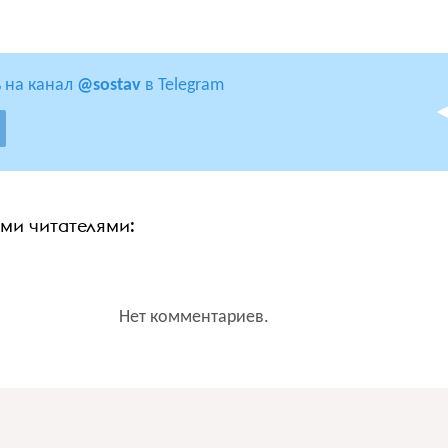
 на канал
@sostav
в Telegram
ими читателями:
Нет комментариев.