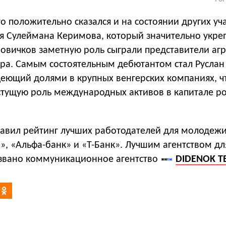
то положительно сказался и на состоянии других уч
ая Сулеймана Керимова, который значительно укре
новичков заметную роль сыграли представители аг
ора. Самым состоятельным дебютантом стал Руслан
деющий долями в крупных венгерских компаниях, ч
стущую роль международных активов в капитале ро
тавил рейтинг лучших работодателей для молодежи
», «Альфа-банк» и «Т-Банк». Лучшим агентством дл
звано коммуникационное агентство
DIDENOK T