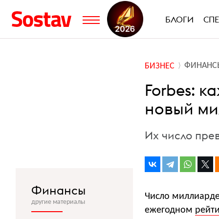
БЛОГИ
СП
ФИНАНС
БИЗНЕС
Forbes: к
новый ми
Их число прев
Финансы
Число миллиарде
другие материалы
ежегодном
рейт