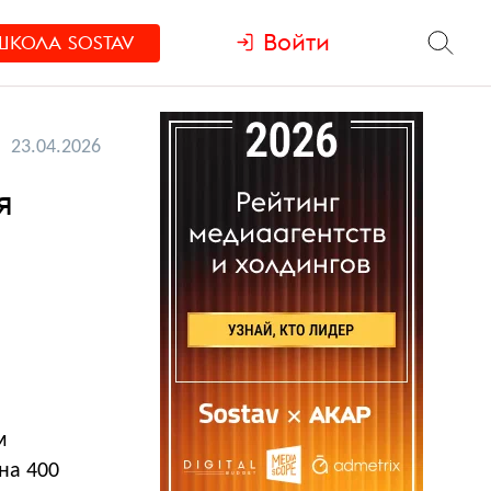
Войти
ШКОЛА
SOSTAV
23.04.2026
я
м
 на 400