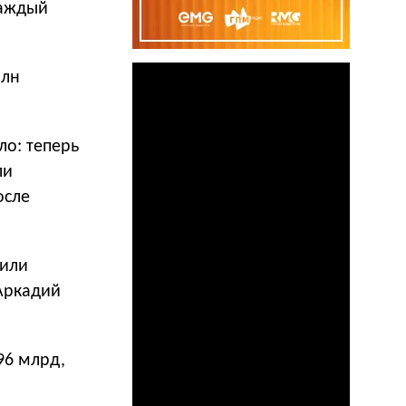
каждый
рлн
о: теперь
ли
осле
 или
 Аркадий
96 млрд,