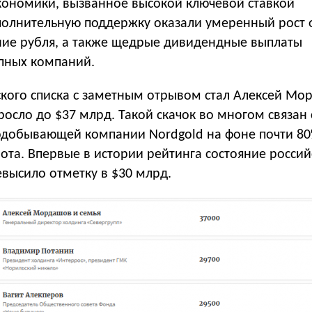
кономики, вызванное высокой ключевой ставкой
полнительную поддержку оказали умеренный рост
ние рубля, а также щедрые дивидендные выплаты
пных компаний.
кого списка с заметным отрывом стал Алексей Мо
росло до $37 млрд. Такой скачок во многом связан
одобывающей компании Nordgold на фоне почти 8
та. Впервые в истории рейтинга состояние россий
высило отметку в $30 млрд.