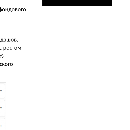
 фондового
рдашов,
 с ростом
0%
ского