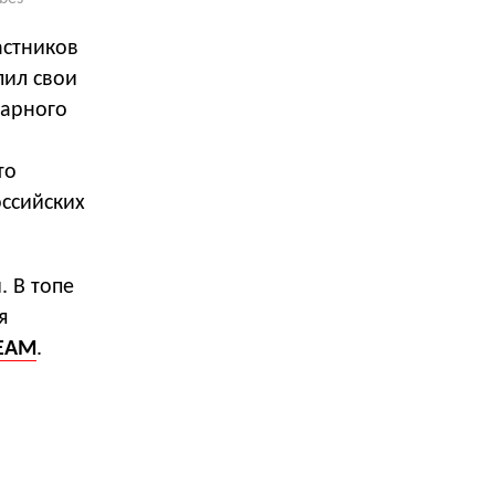
астников
пил свои
рарного
то
ссийских
. В топе
я
EAM
.