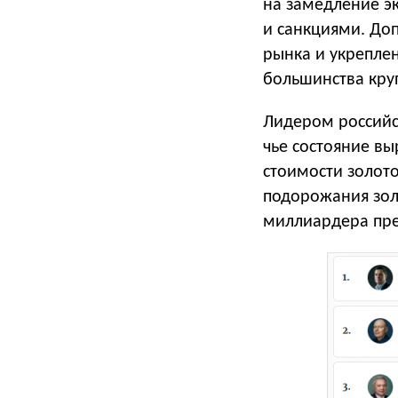
на замедление э
и санкциями. До
рынка и укрепле
большинства кру
Лидером российс
чье состояние вы
стоимости золот
подорожания золо
миллиардера пре