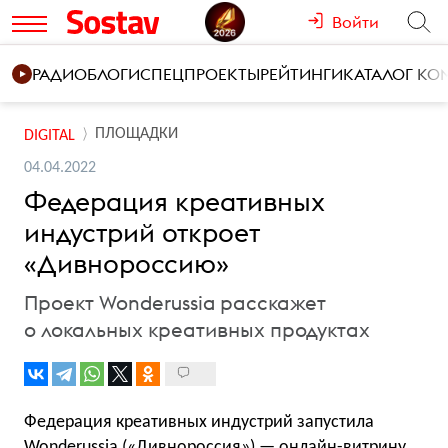
Войти
РАДИО
БЛОГИ
СПЕЦПРОЕКТЫ
РЕЙТИНГИ
КАТАЛОГ К
ПЛОЩАДКИ
DIGITAL
04.04.2022
Федерация креативных
индустрий откроет
«Дивнороссию»
Проект Wonderussia расскажет
о локальных креативных продуктах
Федерация креативных индустрий запустила
Wonderussia («Дивнороссия») — онлайн-витрину