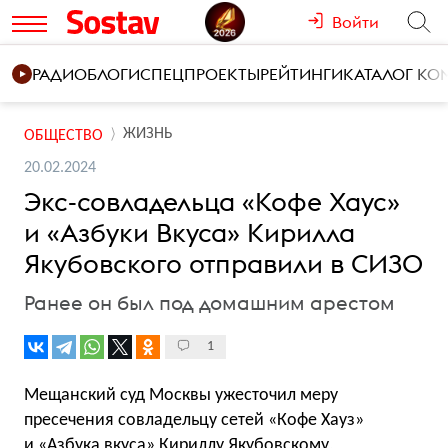
Войти
РАДИО
БЛОГИ
СПЕЦПРОЕКТЫ
РЕЙТИНГИ
КАТАЛОГ К
ЖИЗНЬ
ОБЩЕСТВО
20.02.2024
Экс-совладельца «Кофе Хаус»
и «Азбуки Вкуса» Кирилла
Якубовского отправили в СИЗО
Ранее он был под домашним арестом
1
Мещанский суд Москвы ужесточил меру
пресечения совладельцу сетей «Кофе Хауз»
и «Азбука вкуса» Кириллу Якубовскому,