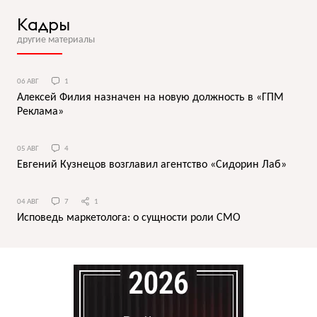
Кадры
другие материалы
06 АВГ
1
Алексей Филия назначен на новую должность в «ГПМ
Реклама»
05 АВГ
4
Евгений Кузнецов возглавил агентство «Сидорин Лаб»
04 АВГ
7
1
Исповедь маркетолога: о сущности роли СМО