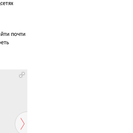
сетях
йти почти
реть