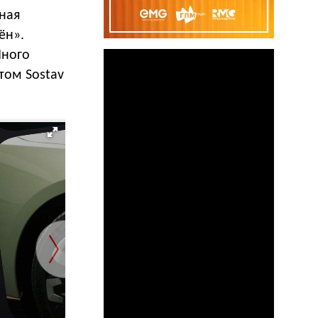
ная
ён».
Много
этом Sostav