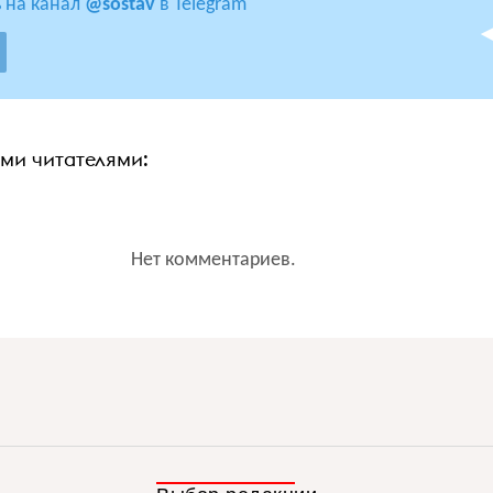
 на канал
@sostav
в Telegram
ими читателями:
Нет комментариев.