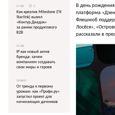
В день рождения 
07 АВГ
2
Как креатив Milestone (ГК
платформа «Дзен
Starlink) вывел
Флешмоб поддерж
«Контур.Диадок»
Лосёся», «Островё
за рамки продуктового
B2B
рассказали в пре
05 АВГ
IP как новый актив
бренда: зачем
компаниям создавать
свои миры и героев
28 ИЮЛ
От тренда к первому
урожаю: как «Профи.ру»
запустил проект для
начинающих дачников