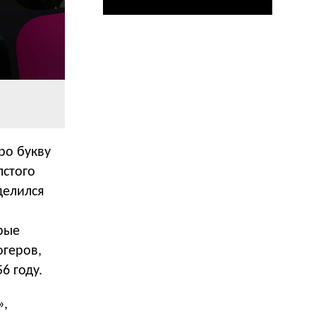
ро букву
лстого
делился
рые
огеров,
6 году.
»,