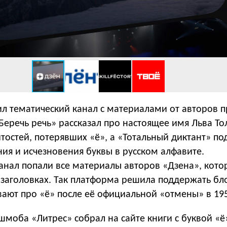
л тематический канал с материалами от авторов п
Беречь речь» рассказал про настоящее имя Льва То
тостей, потерявших «ё», а «Тотальный диктант» по
ия и исчезновения буквы в русском алфавите.
канал попали все материалы авторов «Дзена», кото
 заголовках. Так платформа решила поддержать бл
ают про «ё» после её официальной «отмены» в 195
моба «Литрес» собрал на сайте книги с буквой «ё