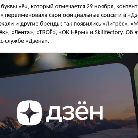
буквы «ё», который отмечается 29 ноября, контент
» переименовала свои официальные соцсети в «Дз
али и другие бренды: так появились «Литрёс», «
к», «Лёнта», «ТВОЁ», «ОК Нёрм» и Skillfёctory. Об 
сс-службе «Дзена».