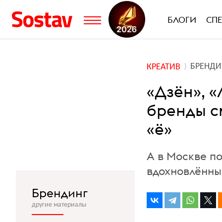
БЛОГИ
СП
БРЕНДИ
КРЕАТИВ
«Дзён», «
бренды с
«ё»
А в Москве п
вдохновлённы
Брендинг
другие материалы