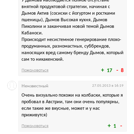
У Дымова наблюдается полное отсутствие
внятной продуктовой стратегии, начиная с
Дымов Актив (сосиски с йогуртом и ростками
пшеницы), Дымов Высокая кухня, Дымов
Пиколини и заканчивая новой темой Дымов
Кабаноси.
Происходит несистемное генерирование плохо-
продуманных, разномастных, суббрендов,
наносящих вред самому бренду Дымов, который
сам то никакенский.
Пожаловаться
17
8
Неизвестный
27.05.2013 в 16:19
Очень визуально похожи на колбаски, которые я
пробовал в Австрии, там они очень популярны,
если такие же вкусные, может и у нас
приживутся)
Пожаловаться
1