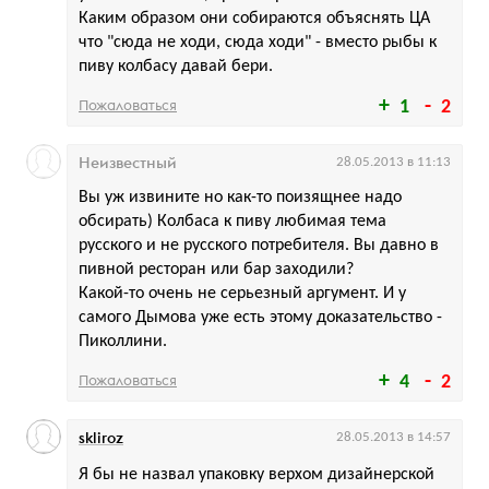
Каким образом они собираются объяснять ЦА
что "сюда не ходи, сюда ходи" - вместо рыбы к
пиву колбасу давай бери.
Пожаловаться
1
2
Неизвестный
28.05.2013 в 11:13
Вы уж извините но как-то поизящнее надо
обсирать) Колбаса к пиву любимая тема
русского и не русского потребителя. Вы давно в
пивной ресторан или бар заходили?
Какой-то очень не серьезный аргумент. И у
самого Дымова уже есть этому доказательство -
Пиколлини.
Пожаловаться
4
2
skliroz
28.05.2013 в 14:57
Я бы не назвал упаковку верхом дизайнерской