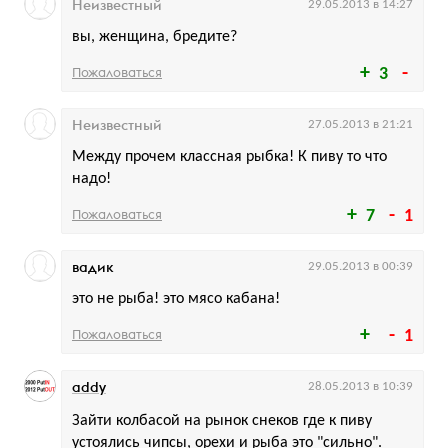
Неизвестный
29.05.2013 в 14:27
вы, женщина, бредите?
Пожаловаться
3
Неизвестный
27.05.2013 в 21:21
Между прочем классная рыбка! К пиву то что
надо!
Пожаловаться
7
1
вадик
29.05.2013 в 00:39
это не рыба! это мясо кабана!
Пожаловаться
1
addy
28.05.2013 в 10:39
Зайти колбасой на рынок снеков где к пиву
устоялись чипсы, орехи и рыба это "сильно".